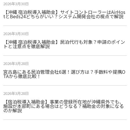
2026年3月30日
【沖縄 宿泊税導入補助金】サイトコントローラーはAirHos
tとBeds24どちらがいい？システム開発会社の視点で解説
2026年3月30日
【沖縄 宿泊税導入補助金】民泊代行も対象？申請のポイン
トと注意点を徹底解説
2026年3月28日
宮古島にある民泊管理会社6選！選び方は？手数料や提携O
TAから徹底比較！
2026年3月28日
【宿泊税導入補助金】事業の登録所在地が沖縄県外でも、
施設が本部町にある場合はどうなる？補助金の対象になる
のか解説