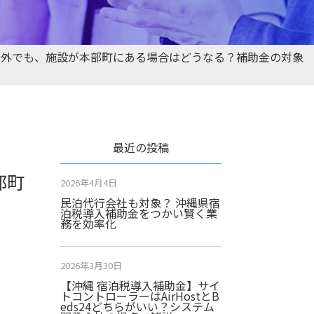
県外でも、施設が本部町にある場合はどうなる？補助金の対象
最近の投稿
部町
2026年4月4日
民泊代行会社も対象？ 沖縄県宿
泊税導入補助金をつかい賢く業
務を効率化
2026年3月30日
【沖縄 宿泊税導入補助金】サイ
トコントローラーはAirHostとB
eds24どちらがいい？システム