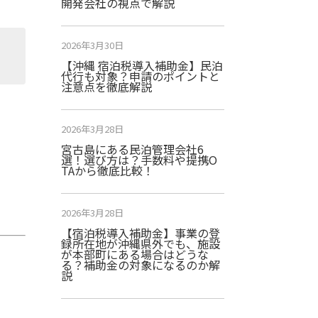
開発会社の視点で解説
2026年3月30日
【沖縄 宿泊税導入補助金】民泊
代行も対象？申請のポイントと
注意点を徹底解説
2026年3月28日
宮古島にある民泊管理会社6
選！選び方は？手数料や提携O
TAから徹底比較！
2026年3月28日
【宿泊税導入補助金】事業の登
録所在地が沖縄県外でも、施設
が本部町にある場合はどうな
る？補助金の対象になるのか解
説