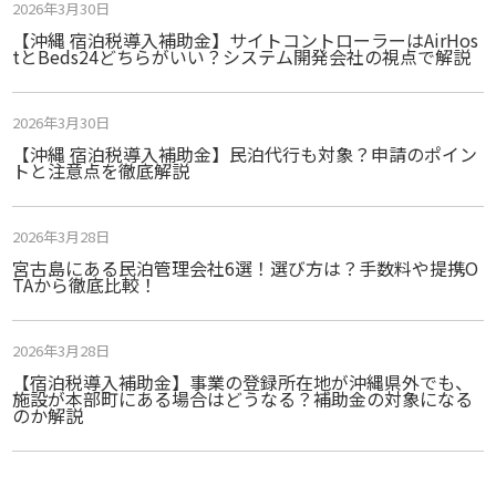
2026年3月30日
【沖縄 宿泊税導入補助金】サイトコントローラーはAirHos
tとBeds24どちらがいい？システム開発会社の視点で解説
2026年3月30日
【沖縄 宿泊税導入補助金】民泊代行も対象？申請のポイン
トと注意点を徹底解説
2026年3月28日
宮古島にある民泊管理会社6選！選び方は？手数料や提携O
TAから徹底比較！
2026年3月28日
【宿泊税導入補助金】事業の登録所在地が沖縄県外でも、
施設が本部町にある場合はどうなる？補助金の対象になる
のか解説