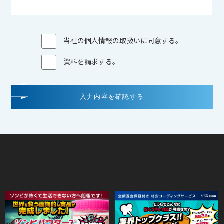
個人情報の管理
当社は、お客さまの個人情報を正確かつ最新の状態に保ち、個
当社の個人情報の取扱いに同意する。
人情報への不正アクセス・紛失・破損・改ざん・漏洩などを防
止するため、セキュリティシステムの維持・管理体制の整備・
資料を請求する。
社員教育の徹底等の必要な措置を講じ、安全対策を実施し個人
情報の厳重な管理を行ないます。
個人情報の利用目的
お客さまからお預かりした個人情報は、当社からのご連絡や業
務のご案内やご質問に対する回答として、電子メールや資料の
ご送付に利用いたします。
個人情報の第三者への開示・提供の禁止
当社は、お客さまよりお預かりした個人情報を適切に管理し、
次のいずれかに該当する場合を除き、個人情報を第三者に開示
いたしません。